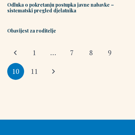
Odluka o pokretanju postupka javne nabavke –
sistematski pregled djelatnika
Obavijest za roditelje
1
…
7
8
9
10
11