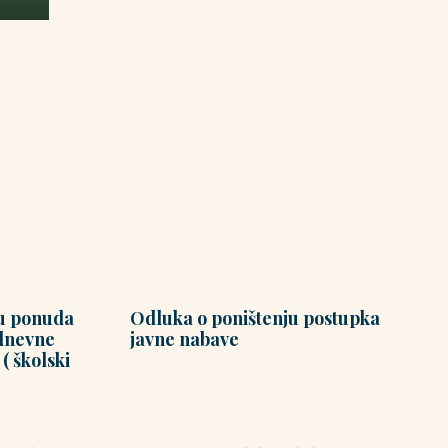
u ponuda
Odluka o poništenju postupka
odnevne
javne nabave
( školski