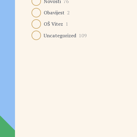
Novosti
76
Obavijest
2
OŠ Vitez
1
Uncategorized
109