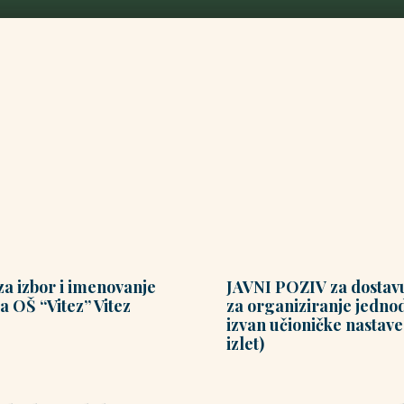
za izbor i imenovanje
JAVNI POZIV za dostav
a OŠ “Vitez” Vitez
za organiziranje jedn
izvan učioničke nastave 
izlet)