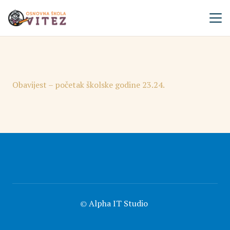
Obavijest – početak školske godine 23.24.
©
Alpha IT Studio