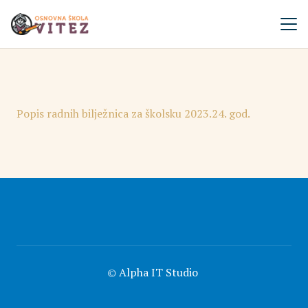
Popis radnih bilježnica za školsku 2023.24. god.
©
Alpha IT Studio