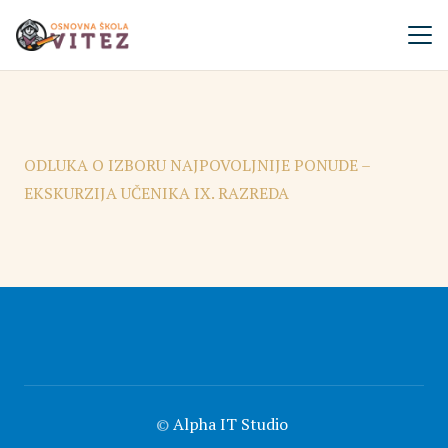
ODLUKA O IZBORU NAJPOVOLJNIJE PONUDE –
EKSKURZIJA UČENIKA IX. RAZREDA
©
Alpha IT Studio