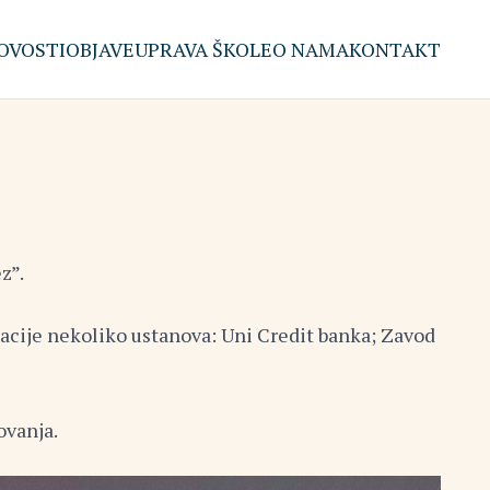
OVOSTI
OBJAVE
UPRAVA ŠKOLE
O NAMA
KONTAKT
z”.
entacije nekoliko ustanova: Uni Credit banka; Zavod
ovanja.