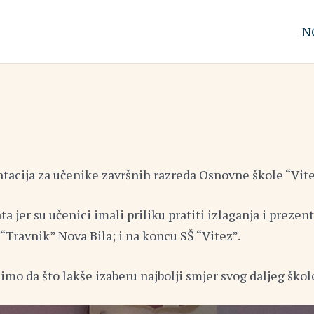
N
entacija za učenike završnih razreda Osnovne škole “Vite
ta jer su učenici imali priliku pratiti izlaganja i prez
 “Travnik” Nova Bila; i na koncu SŠ “Vitez”.
mo da što lakše izaberu najbolji smjer svog daljeg škol