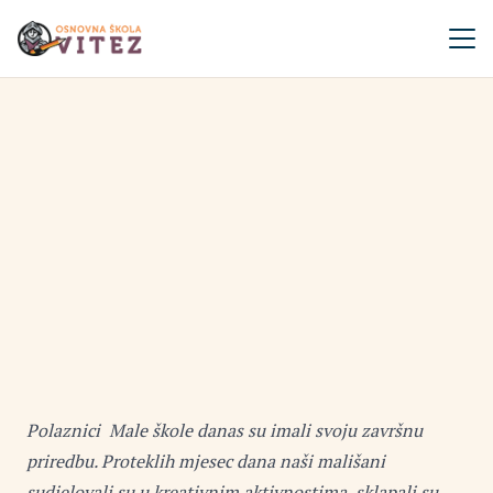
Polaznici Male škole danas su imali svoju završnu
priredbu. Proteklih mjesec dana naši mališani
sudjelovali su u kreativnim aktivnostima, sklapali su