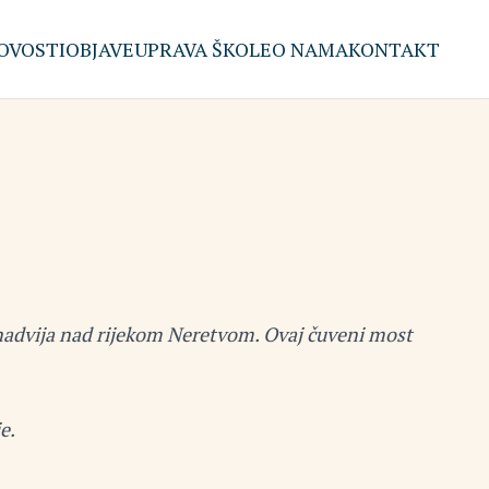
OVOSTI
OBJAVE
UPRAVA ŠKOLE
O NAMA
KONTAKT
e nadvija nad rijekom Neretvom. Ovaj čuveni most
je.