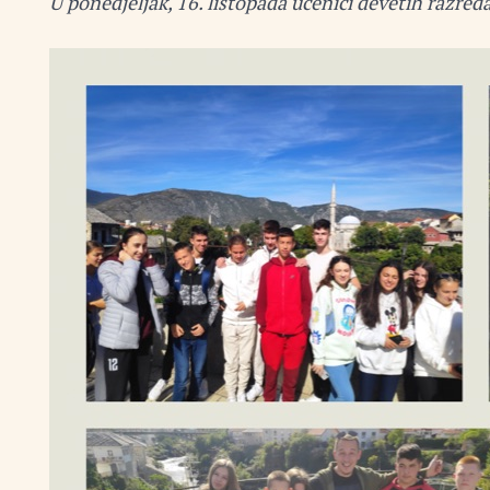
U ponedjeljak, 16. listopada učenici devetih razreda