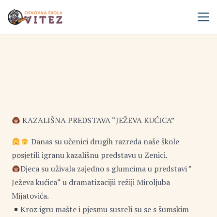
KAZALIŠNA PREDSTAVA “JEŽEVA KUĆICA”
Danas su učenici drugih razreda naše škole
posjetili igranu kazališnu predstavu u Zenici.
Djeca su uživala zajedno s glumcima u predstavi ”
Ježeva kućica“ u dramatizacijii režiji Miroljuba
Mijatovića.
Kroz igru mašte i pjesmu susreli su se s šumskim